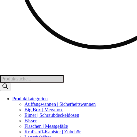
Products
search
Produktkategorien
Auffangwannen | Sicherheitswannen
Big Box | Megabox
Eimer | Schraubdeckeldosen
Fässer
Flaschen | Messgefäße
Kraftstoff-Kanister | Zubehör