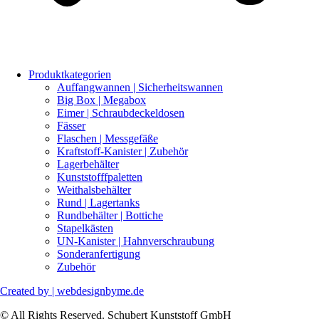
Produktkategorien
Auffangwannen | Sicherheitswannen
Big Box | Megabox
Eimer | Schraubdeckeldosen
Fässer
Flaschen | Messgefäße
Kraftstoff-Kanister | Zubehör
Lagerbehälter
Kunststofffpaletten
Weithalsbehälter
Rund | Lagertanks
Rundbehälter | Bottiche
Stapelkästen
UN-Kanister | Hahnverschraubung
Sonderanfertigung
Zubehör
Created by | webdesignbyme.de
© All Rights Reserved. Schubert Kunststoff GmbH