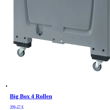
Big Box 4 Rollen
396,27
€