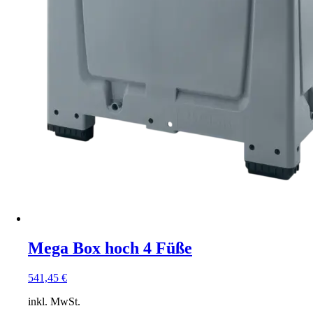
Mega Box hoch 4 Füße
541,45
€
inkl. MwSt.