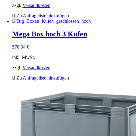
zzgl.
Versandkosten
Zu Anfrageliste hinzufügen
Mega Box hoch 3 Kufen
578,34
€
inkl. MwSt.
zzgl.
Versandkosten
Zu Anfrageliste hinzufügen