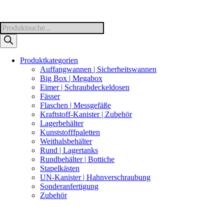
Products
search
Produktkategorien
Auffangwannen | Sicherheitswannen
Big Box | Megabox
Eimer | Schraubdeckeldosen
Fässer
Flaschen | Messgefäße
Kraftstoff-Kanister | Zubehör
Lagerbehälter
Kunststofffpaletten
Weithalsbehälter
Rund | Lagertanks
Rundbehälter | Bottiche
Stapelkästen
UN-Kanister | Hahnverschraubung
Sonderanfertigung
Zubehör