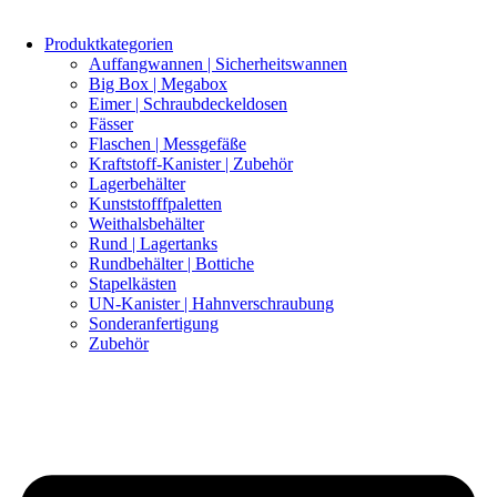
Produktkategorien
Auffangwannen | Sicherheitswannen
Big Box | Megabox
Eimer | Schraubdeckeldosen
Fässer
Flaschen | Messgefäße
Kraftstoff-Kanister | Zubehör
Lagerbehälter
Kunststofffpaletten
Weithalsbehälter
Rund | Lagertanks
Rundbehälter | Bottiche
Stapelkästen
UN-Kanister | Hahnverschraubung
Sonderanfertigung
Zubehör