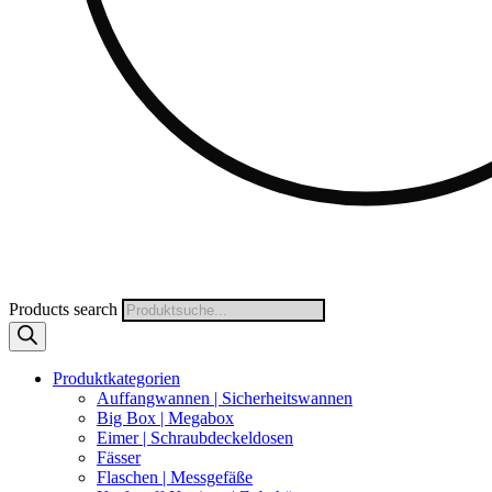
Products search
Produktkategorien
Auffangwannen | Sicherheitswannen
Big Box | Megabox
Eimer | Schraubdeckeldosen
Fässer
Flaschen | Messgefäße