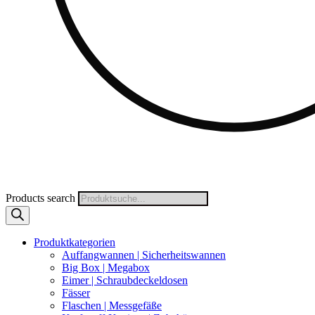
Products search
Produktkategorien
Auffangwannen | Sicherheitswannen
Big Box | Megabox
Eimer | Schraubdeckeldosen
Fässer
Flaschen | Messgefäße