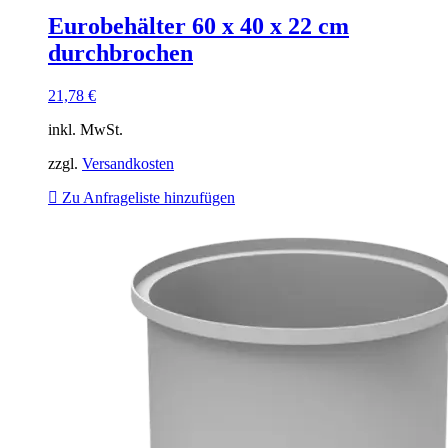
Eurobehälter 60 x 40 x 22 cm
durchbrochen
21,78
€
inkl. MwSt.
zzgl.
Versandkosten
Zu Anfrageliste hinzufügen