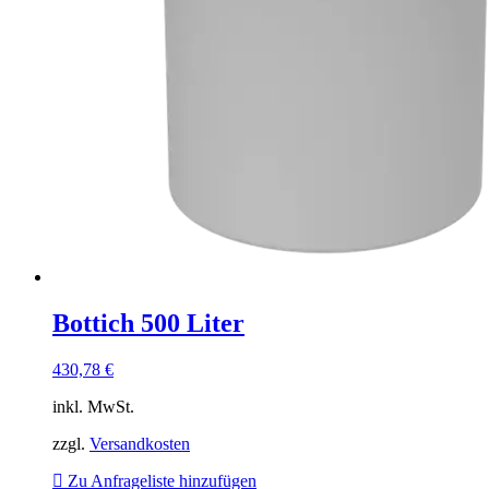
Bottich 500 Liter
430,78
€
inkl. MwSt.
zzgl.
Versandkosten
Zu Anfrageliste hinzufügen