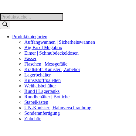
Products
search
Produktkategorien
Auffangwannen | Sicherheitswannen
Big Box | Megabox
Eimer | Schraubdeckeldosen
Fässer
Flaschen | Messgefäße
Kraftstoff-Kanister | Zubehör
Lagerbehälter
Kunststofffpaletten
Weithalsbehälter
Rund | Lagertanks
Rundbehälter | Bottiche
Stapelkästen
UN-Kanister | Hahnverschraubung
Sonderanfertigung
Zubehör