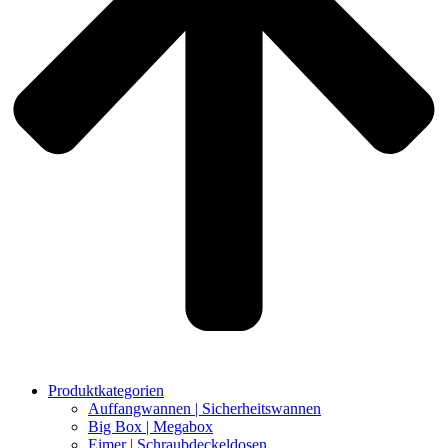
Produktkategorien
Auffangwannen | Sicherheitswannen
Big Box | Megabox
Eimer | Schraubdeckeldosen