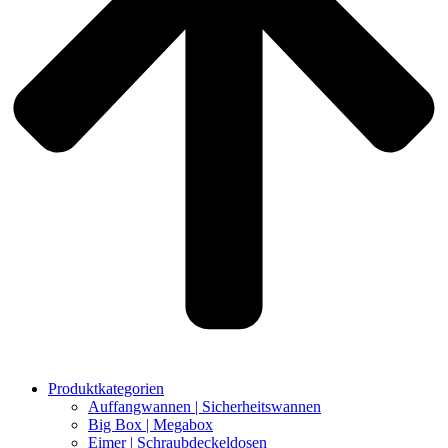
Produktkategorien
Auffangwannen | Sicherheitswannen
Big Box | Megabox
Eimer | Schraubdeckeldosen