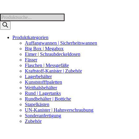
Products
search
Produktkategorien
Auffangwannen | Sicherheitswannen
Big Box | Megabox
Eimer | Schraubdeckeldosen
Fässer
Flaschen | Messgefäße
Kraftstoff-Kanister | Zubehör
Lagerbehälter
Kunststofffpaletten
Weithalsbehälter
Rund | Lagertanks
Rundbehälter | Bottiche
Stapelkästen
UN-Kanister | Hahnverschraubung
Sonderanfertigung
Zubehör