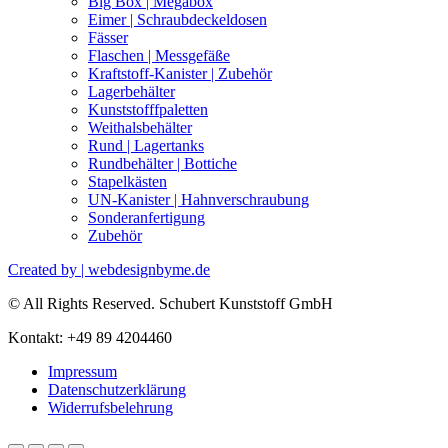
Big Box | Megabox
Eimer | Schraubdeckeldosen
Fässer
Flaschen | Messgefäße
Kraftstoff-Kanister | Zubehör
Lagerbehälter
Kunststofffpaletten
Weithalsbehälter
Rund | Lagertanks
Rundbehälter | Bottiche
Stapelkästen
UN-Kanister | Hahnverschraubung
Sonderanfertigung
Zubehör
Created by | webdesignbyme.de
© All Rights Reserved. Schubert Kunststoff GmbH
Kontakt: +49 89 4204460
Impressum
Datenschutzerklärung
Widerrufsbelehrung