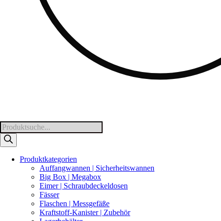
Products
search
Produktkategorien
Auffangwannen | Sicherheitswannen
Big Box | Megabox
Eimer | Schraubdeckeldosen
Fässer
Flaschen | Messgefäße
Kraftstoff-Kanister | Zubehör