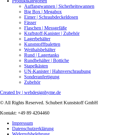
Produktkategorien
Auffangwannen | Sicherheitswannen
Big Box | Megabox
Eimer | Schraubdeckeldosen
Fässer
Flaschen | Messgefäße
Kraftstoff-Kanister | Zubehör
Lagerbehälter
Kunststofffpaletten
Weithalsbehälter
Rund | Lagertanks
Rundbehälter | Bottiche
Stapelkästen
UN-Kanister | Hahnverschraubung
Sonderanfertigung
Zubehör
Created by | webdesignbyme.de
© All Rights Reserved. Schubert Kunststoff GmbH
Kontakt: +49 89 4204460
Impressum
Datenschutzerklärung
Widerrufsbelehrung