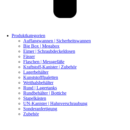
Produktkategorien
Auffangwannen | Sicherheitswannen
Big Box | Megabox
Eimer | Schraubdeckeldosen
Fässer
Flaschen | Messgefäße
Kraftstoff-Kanister | Zubehör
Lagerbehälter
Kunststofffpaletten
Weithalsbehälter
Rund | Lagertanks
Rundbehälter | Bottiche
Stapelkästen
UN-Kanister | Hahnverschraubung
Sonderanfertigung
Zubehör