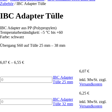
Zubehör
/ IBC Adapter Tülle
IBC Adapter Tülle
IBC Adapter aus PP (Polypropylen)
Temperaturbeständigkeit: –5 °C bis +60
Farbe: schwarz
Übergang S60 auf Tülle 25 mm – 38 mm
6,07
€
–
6,55
€
6,07
€
IBC Adapter
IBC
inkl. MwSt.
zzgl.
Tülle 25 mm
Adapter
Versandkosten
Tülle
25
6,25
€
mm
IBC Adapter
IBC
Menge
inkl. MwSt.
zzgl.
Tülle 32 mm
Adapter
Versandkosten
Tülle