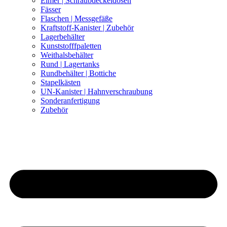
Eimer | Schraubdeckeldosen
Fässer
Flaschen | Messgefäße
Kraftstoff-Kanister | Zubehör
Lagerbehälter
Kunststofffpaletten
Weithalsbehälter
Rund | Lagertanks
Rundbehälter | Bottiche
Stapelkästen
UN-Kanister | Hahnverschraubung
Sonderanfertigung
Zubehör