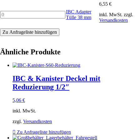
32
6,55
€
mm
IBC Adapter
IBC
Menge
inkl. MwSt.
zzgl.
Tülle 38 mm
Adapter
Versandkosten
Tülle
38
Zu Anfrageliste hinzufügen
mm
Menge
Ähnliche Produkte
IBC & Kanister Deckel mit
Reduzierung 1/2″
5,06
€
inkl. MwSt.
zzgl.
Versandkosten
Zu Anfrageliste hinzufügen