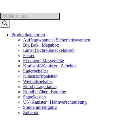
Products
search
Produktkategorien
Auffangwannen | Sicherheitswannen
Big Box | Megabox
Eimer | Schraubdeckeldosen
Fässer
Flaschen | Messgefäße
Kraftstoff-Kanister | Zubehör
Lagerbehälter
Kunststofffpaletten
Weithalsbehälter
Rund | Lagertanks
Rundbehälter | Bottiche
Stapelkästen
UN-Kanister | Hahnverschraubung
Sonderanfertigung
Zubehör