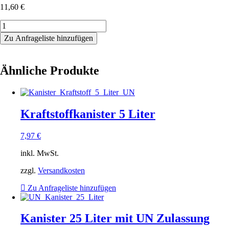
11,60
€
Kanister
20
Zu Anfrageliste hinzufügen
Liter
mit
UN
Ähnliche Produkte
Zulassung
Menge
Kraftstoffkanister 5 Liter
7,97
€
inkl. MwSt.
zzgl.
Versandkosten
Zu Anfrageliste hinzufügen
Kanister 25 Liter mit UN Zulassung