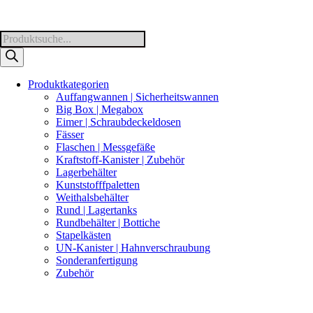
Products
search
Produktkategorien
Auffangwannen | Sicherheitswannen
Big Box | Megabox
Eimer | Schraubdeckeldosen
Fässer
Flaschen | Messgefäße
Kraftstoff-Kanister | Zubehör
Lagerbehälter
Kunststofffpaletten
Weithalsbehälter
Rund | Lagertanks
Rundbehälter | Bottiche
Stapelkästen
UN-Kanister | Hahnverschraubung
Sonderanfertigung
Zubehör