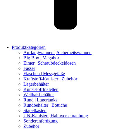
Produktkategorien
Auffangwannen | Sicherheitswannen
Big Box | Megabox
Eimer | Schraubdeckeldosen
Fässer
Flaschen | Messgefäße
Kraftstoff-Kanister | Zubehör
Lagerbehälter
Kunststofffpaletten
Weithalsbehälter
Rund | Lagertanks
Rundbehälter | Bottiche
Stapelkästen
UN-Kanister | Hahnverschraubung
Sonderanfertigung
Zubehör