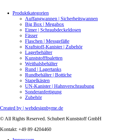
Produktkategorien
Auffangwannen | Sicherheitswannen
Big Box | Megabox
Eimer | Schraubdeckeldosen
Fässer
Flaschen | Messgefäße
Kraftstoff-Kanister | Zubehör
Lagerbehälter
Kunststofffpaletten
Weithalsbehälter
Rund | Lagertanks
Rundbehälter | Bottiche
Stapelkästen
UN-Kanister | Hahnverschraubung
Sonderanfertigung
Zubehör
Created by | webdesignbyme.de
© All Rights Reserved. Schubert Kunststoff GmbH
Kontakt: +49 89 4204460
Impressum