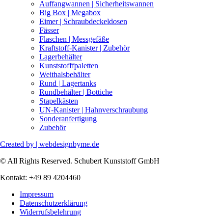
Auffangwannen | Sicherheitswannen
Big Box | Megabox
Eimer | Schraubdeckeldosen
Fässer
Flaschen | Messgefäße
Kraftstoff-Kanister | Zubehör
Lagerbehälter
Kunststofffpaletten
Weithalsbehälter
Rund | Lagertanks
Rundbehälter | Bottiche
Stapelkästen
UN-Kanister | Hahnverschraubung
Sonderanfertigung
Zubehör
Created by | webdesignbyme.de
© All Rights Reserved. Schubert Kunststoff GmbH
Kontakt: +49 89 4204460
Impressum
Datenschutzerklärung
Widerrufsbelehrung