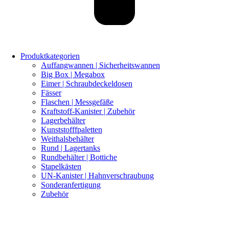
Produktkategorien
Auffangwannen | Sicherheitswannen
Big Box | Megabox
Eimer | Schraubdeckeldosen
Fässer
Flaschen | Messgefäße
Kraftstoff-Kanister | Zubehör
Lagerbehälter
Kunststofffpaletten
Weithalsbehälter
Rund | Lagertanks
Rundbehälter | Bottiche
Stapelkästen
UN-Kanister | Hahnverschraubung
Sonderanfertigung
Zubehör