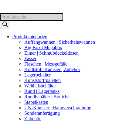
Products
search
Produktkategorien
Auffangwannen | Sicherheitswannen
Big Box | Megabox
Eimer | Schraubdeckeldosen
Fässer
Flaschen | Messgefäße
Kraftstoff-Kanister | Zubehör
Lagerbehälter
Kunststofffpaletten
Weithalsbehälter
Rund | Lagertanks
Rundbehälter | Bottiche
Stapelkästen
UN-Kanister | Hahnverschraubung
Sonderanfertigung
Zubehör