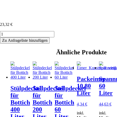
23,32
€
Aufliegedeckel
75
Zu Anfrageliste hinzufügen
und
110
Ähnliche Produkte
Liter
Tonnen
Menge
Packeimer
Spannr
10,80
60
Stülpdeckel
Stülpdeckel
Stülpdeckel
Liter
Liter
für
für
für
Bottich
Bottich
Bottich
4,34
€
44,63
€
400
200
60
inkl.
inkl.
Liter
Liter
Liter