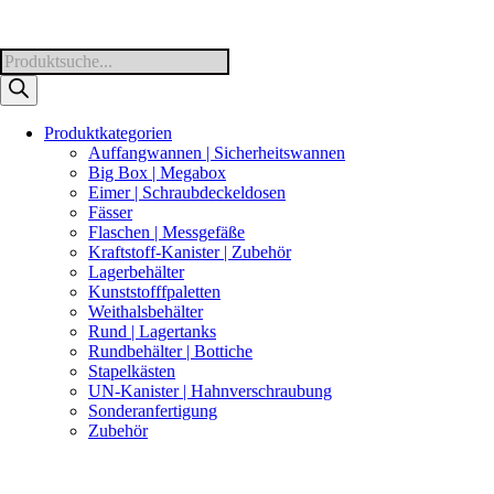
Products
search
Produktkategorien
Auffangwannen | Sicherheitswannen
Big Box | Megabox
Eimer | Schraubdeckeldosen
Fässer
Flaschen | Messgefäße
Kraftstoff-Kanister | Zubehör
Lagerbehälter
Kunststofffpaletten
Weithalsbehälter
Rund | Lagertanks
Rundbehälter | Bottiche
Stapelkästen
UN-Kanister | Hahnverschraubung
Sonderanfertigung
Zubehör