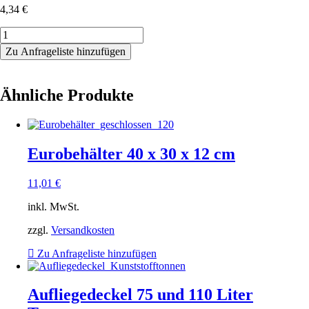
4,34
€
Packeimer
10,80
Zu Anfrageliste hinzufügen
Liter
Menge
Ähnliche Produkte
Eurobehälter 40 x 30 x 12 cm
11,01
€
inkl. MwSt.
zzgl.
Versandkosten
Zu Anfrageliste hinzufügen
Aufliegedeckel 75 und 110 Liter