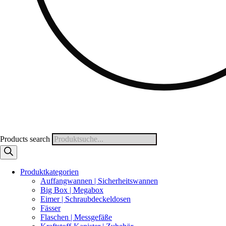
Products search
Produktkategorien
Auffangwannen | Sicherheitswannen
Big Box | Megabox
Eimer | Schraubdeckeldosen
Fässer
Flaschen | Messgefäße