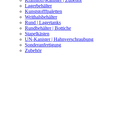
Kraftstoff-Kanister | Zubehör
Lagerbehälter
Kunststofffpaletten
Weithalsbehälter
Rund | Lagertanks
Rundbehälter | Bottiche
Stapelkästen
UN-Kanister | Hahnverschraubung
Sonderanfertigung
Zubehör